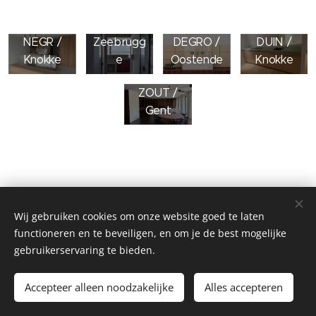
ZEE /
NEGR /
Zeebrugg
DEGRO /
DUIN /
Knokke
e
Oostende
Knokke
ZOUT /
Gent
Wij gebruiken cookies om onze website goed te laten
functioneren en te beveiligen, en om je de best mogelijke
gebruikerservaring te bieden.
Algemene bouwonderneming VH Bouw bv, Goochelaarstraat 1,
9980 Sint-Laureins, +32476517590
Accepteer alleen noodzakelijke
Alles accepteren
Cookies